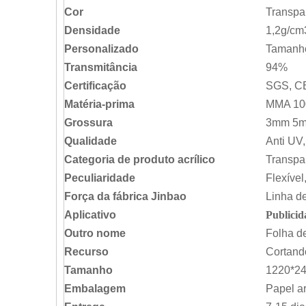
Cor
Transpar
Densidade
1,2g/cm
Personalizado
Tamanho
Transmitância
94%
Certificação
SGS, CE
Matéria-prima
MMA 10
Grossura
3mm 5m
Qualidade
Anti UV
Categoria de produto acrílico
Transpar
Peculiaridade
Flexível
Força da fábrica Jinbao
Linha de
Aplicativo
Publicid
Outro nome
Folha de
Recurso
Cortand
Tamanho
1220*24
Embalagem
Papel ar