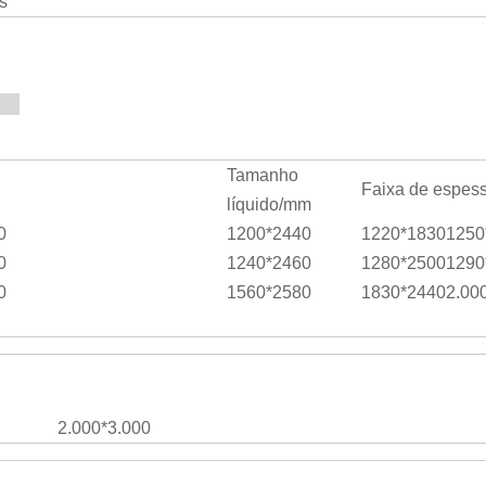
s
ca
Tamanho
Faixa de espes
líquido/mm
0
1200*2440
1220*1830
1250
0
1240*2460
1280*2500
1290
0
1560*2580
1830*2440
2.00
2.000*3.000