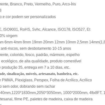
ente, Branco, Preto, Vermelho, Puro, Arco-Íris
3
 e cor podem ser personalizados
, ISO9001, RoHS, Svhc, Alcance, ISO178, ISO527, Et
0% virgem
m 6mm 4mm 8mm 19mm 20mm 12mm 10mm 2,5mm 14mm(1,
, anti-riscos, sem desbotamento 10-15 anos
ente, colorido, fosco, padrão, mármore, espelho
, ecológico, de alta qualidade, produto comestível
 produção 35, entrega em 7 a 10 dias, etc.
ade, sinalização, móveis, artesanato, banheira, etc.
 PMMA, Plexiglass, Perspex, Folha de Acrílico, Acrílico
o sem odor, dobrando sem rachar
40mm,1220*1830mm,2050*3050mm, 1000*2000mm, 4ftx8FT, 12X1
tesanal, filme PE, paletes de madeira, caixa de madeira