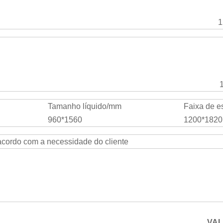
1
Tamanho líquido/mm
Faixa de e
960*1560
1200*1820
acordo com a necessidade do cliente
VA