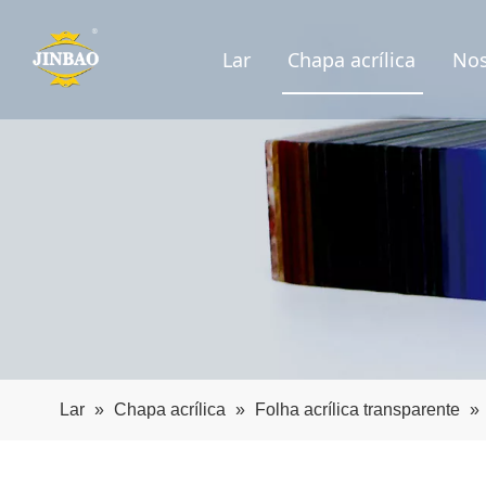
Lar
Chapa acrílica
Nos
Lar
»
Chapa acrílica
»
Folha acrílica transparente
»