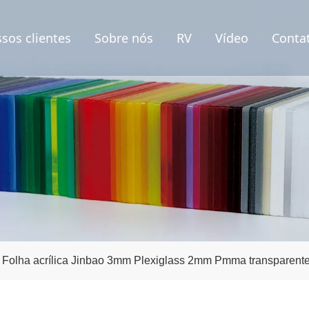
sos clientes
Sobre nós
RV
Vídeo
Conta
Folha acrílica Jinbao 3mm Plexiglass 2mm Pmma transparent