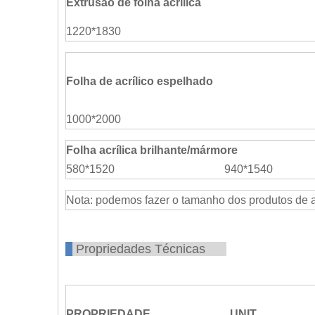
Extrusão de folha acrílica
1220*1830
Folha de acrílico espelhado
1000*2000
Folha acrílica brilhante/mármore
580*1520
940*1540
Nota: podemos fazer o tamanho dos produtos de 
Propriedades Técnicas
PROPRIEDADE
UNIT