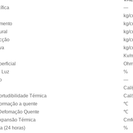
ífica
—
kg/
amento
kg/
ural
kg/
acção
kg/
va
kg/
Kv/
erficial
Oh
e Luz
%
o
—
Cal
ortudibilidade Térmica
Cal
formação a quente
℃
 Defomação Quente
℃
Expansão Térmica
Cm
a (24 horas)
%