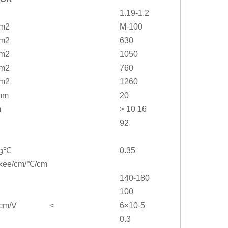
1.19-1.2
cm2
M-100
cm2
630
cm2
1050
cm2
760
cm2
1260
mm
20
m
> 10 16
92
/g℃
0.35
/xee/cm/℃/cm
140-180
100
fcm/V <
6×10-5
0.3