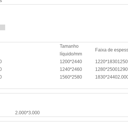
s
ca
Tamanho
Faixa de espes
líquido/mm
0
1200*2440
1220*1830
1250
0
1240*2460
1280*2500
1290
0
1560*2580
1830*2440
2.00
2.000*3.000