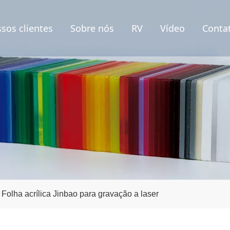
sos clientes
Sobre nós
RV
Vídeo
Conta
Folha acrílica Jinbao para gravação a laser