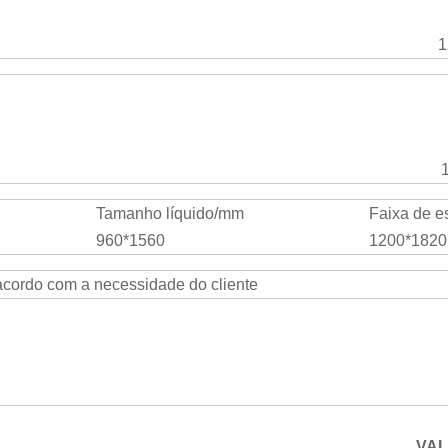
1
Tamanho líquido/mm
Faixa de e
960*1560
1200*1820
acordo com a necessidade do cliente
VA