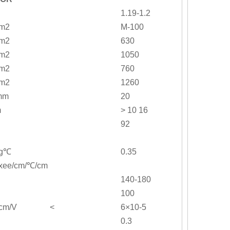
1.19-1.2
cm2
M-100
cm2
630
cm2
1050
cm2
760
cm2
1260
mm
20
m
> 10 16
92
/g℃
0.35
/xee/cm/℃/cm
140-180
100
fcm/V <
6×10-5
0.3