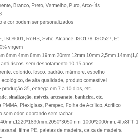
ente, Branco, Preto, Vermelho, Puro, Arco-Íris
3
 e cor podem ser personalizados
, ISO9001, RoHS, Svhc, Alcance, ISO178, ISO527, Et
0% virgem
m 6mm 4mm 8mm 19mm 20mm 12mm 10mm 2,5mm 14mm(1,
, anti-riscos, sem desbotamento 10-15 anos
ente, colorido, fosco, padrão, mármore, espelho
, ecológico, de alta qualidade, produto comestível
 produção 35, entrega em 7 a 10 dias, etc.
ade, sinalização, móveis, artesanato, banheira, etc.
 PMMA, Plexiglass, Perspex, Folha de Acrílico, Acrílico
o sem odor, dobrando sem rachar
40mm,1220*1830mm,2050*3050mm, 1000*2000mm, 4ftx8FT, 12X1
tesanal, filme PE, paletes de madeira, caixa de madeira