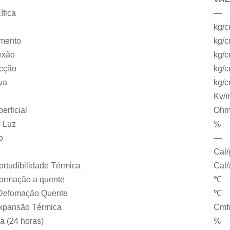
ífica
—
kg/
amento
kg/
exão
kg/
acção
kg/
va
kg/
Kv/
erficial
Oh
e Luz
%
o
—
Cal
ortudibilidade Térmica
Cal
formação a quente
℃
 Defomação Quente
℃
Expansão Térmica
Cm
a (24 horas)
%