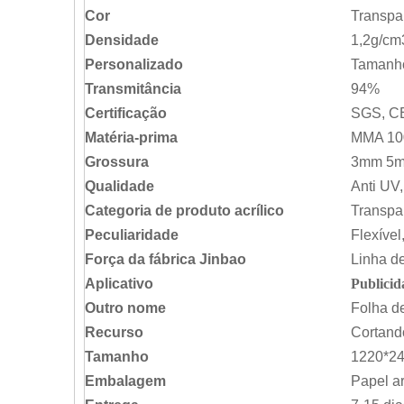
Cor
Transpar
Densidade
1,2g/cm
Personalizado
Tamanho
Transmitância
94%
Certificação
SGS, CE
Matéria-prima
MMA 10
Grossura
3mm 5m
Qualidade
Anti UV
Categoria de produto acrílico
Transpar
Peculiaridade
Flexível
Força da fábrica Jinbao
Linha de
Aplicativo
Publicid
Outro nome
Folha de
Recurso
Cortand
Tamanho
1220*24
Embalagem
Papel ar