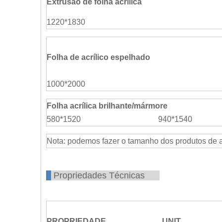
Extrusão de folha acrílica
1220*1830
Folha de acrílico espelhado
1000*2000
Folha acrílica brilhante/mármore
580*1520
940*1540
Nota: podemos fazer o tamanho dos produtos de 
Propriedades Técnicas
PROPRIEDADE
UNIT