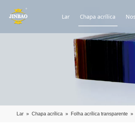
Lar
Chapa acrílica
Nos
Lar
»
Chapa acrílica
»
Folha acrílica transparente
»