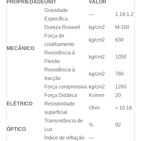
PROPRIEDADE
UNIT
VALOR
Gravidade
—
1.19-1.2
Específica
Dureza Roswell
kg/cm2
M-100
Força de
kg/cm2
630
cisalhamento
MECÂNICO
Resistência à
kg/cm2
1050
Flexão
Resistência à
kg/cm2
760
tracção
Força compressiva
kg/cm2
1260
Força Didática
Kv/mm
20
ELÉTRICO
Resistividade
Ohm
> 10 16
superficial
Transmitância de
%
92
ÓPTICO
Luz
Índice de refração
—