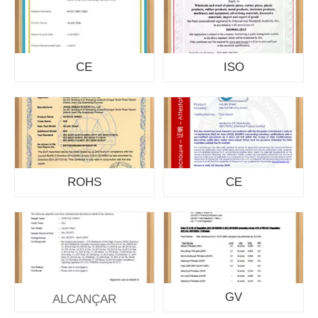
CE
ISO
ROHS
CE
GV
ALCANÇAR