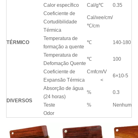
Calor específico
Cal/g℃
0.35
Coeficiente de
Cal/xee/cm/
Cortudibilidade
℃/cm
Térmica
Temperatura de
TÉRMICO
℃
140-180
formação a quente
Temperatura de
℃
100
Defomação Quente
Coeficiente de
Cmfcm/V
6×10-5
Expansão Térmica
<
Absorção de água
%
0.3
(24 horas)
DIVERSOS
Teste
%
Nenhum
Odor