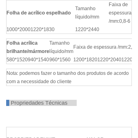
Faixa de
Tamanho
Folha de acrílico espelhado
espessura
líquido/mm
/mm:0,8-6
1000*2000
1220*1830
1220*2440
Folha acrílica
Tamanho
Faixa de espessura /mm:2,5-
brilhante/mármore
líquido/mm
580*1520
940*1540
960*1560
1200*1820
1220*2040
1220*2
Nota: podemos fazer o tamanho dos produtos de acordo
com a necessidade do cliente
Propriedades Técnicas