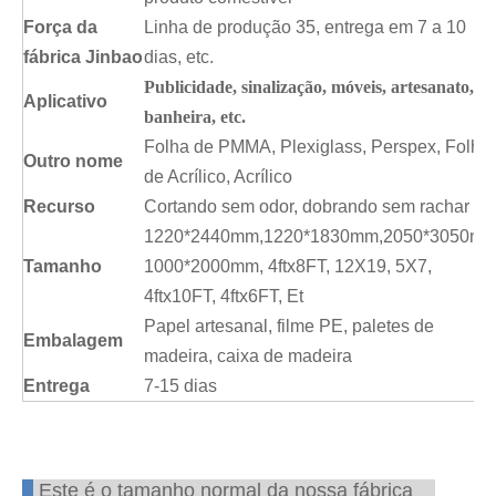
Força da
Linha de produção 35, entrega em 7 a 10
fábrica Jinbao
dias, etc.
Publicidade, sinalização, móveis, artesanato,
Aplicativo
banheira, etc.
Folha de PMMA, Plexiglass, Perspex, Folha
Outro nome
de Acrílico, Acrílico
Recurso
Cortando sem odor, dobrando sem rachar
1220*2440mm,1220*1830mm,2050*3050mm
Tamanho
1000*2000mm, 4ftx8FT, 12X19, 5X7,
4ftx10FT, 4ftx6FT, Et
Papel artesanal, filme PE, paletes de
Embalagem
madeira, caixa de madeira
Entrega
7-15 dias
Este é o tamanho normal da nossa fábrica