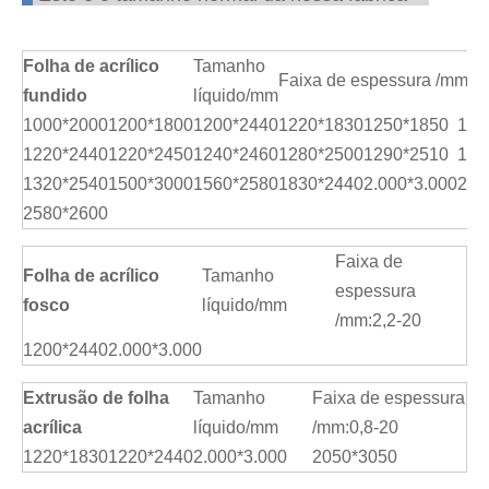
Folha de acrílico
Tamanho
Faixa de espessura /mm:1
fundido
líquido/mm
1000*2000
1200*1800
1200*2440
1220*1830
1250*1850
127
1220*2440
1220*2450
1240*2460
1280*2500
1290*2510
130
1320*2540
1500*3000
1560*2580
1830*2440
2.000*3.000
205
2580*2600
Faixa de
Folha de acrílico
Tamanho
espessura
fosco
líquido/mm
/mm:2,2-20
1200*2440
2.000*3.000
Extrusão de folha
Tamanho
Faixa de espessura
acrílica
líquido/mm
/mm:0,8-20
1220*1830
1220*2440
2.000*3.000
2050*3050