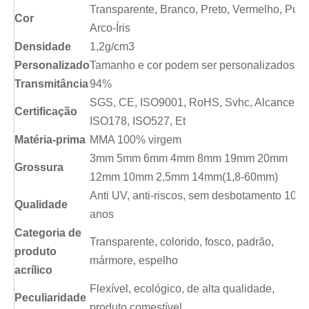
Transparente, Branco, Preto, Vermelho, Puro
Cor
Arco-Íris
Densidade
1,2g/cm3
Personalizado
Tamanho e cor podem ser personalizados
Transmitância
94%
SGS, CE, ISO9001, RoHS, Svhc, Alcance,
Certificação
ISO178, ISO527, Et
Matéria-prima
MMA 100% virgem
3mm 5mm 6mm 4mm 8mm 19mm 20mm
Grossura
12mm 10mm 2,5mm 14mm(1,8-60mm)
Anti UV, anti-riscos, sem desbotamento 10-1
Qualidade
anos
Categoria de
Transparente, colorido, fosco, padrão,
produto
mármore, espelho
acrílico
Flexível, ecológico, de alta qualidade,
Peculiaridade
produto comestível