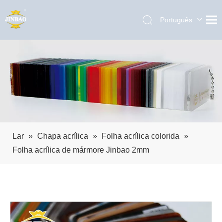
Português
English
العربية
Pусский
Español
Lar
»
Chapa acrílica
»
Folha acrílica colorida
»
Folha acrílica de mármore Jinbao 2mm