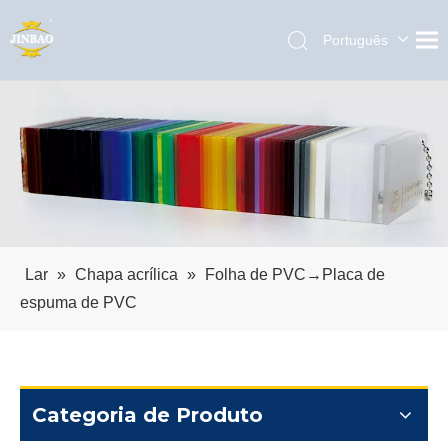
Português
English
العربية
Pусский
Español
Lar
»
Chapa acrílica
»
Folha de PVC→Placa de
espuma de PVC
Categoria de Produto