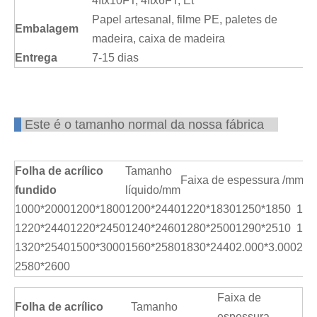
4ftx10FT, 4ftx6FT, Et
Papel artesanal, filme PE, paletes de
Embalagem
madeira, caixa de madeira
Entrega
7-15 dias
Este é o tamanho normal da nossa fábrica
Folha de acrílico
Tamanho
Faixa de espessura /mm:1
fundido
líquido/mm
1000*2000
1200*1800
1200*2440
1220*1830
1250*1850
127
1220*2440
1220*2450
1240*2460
1280*2500
1290*2510
130
1320*2540
1500*3000
1560*2580
1830*2440
2.000*3.000
205
2580*2600
Faixa de
Folha de acrílico
Tamanho
espessura