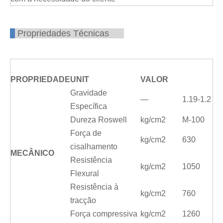
Propriedades Técnicas
PROPRIEDADE
UNIT
VALOR
Gravidade
—
1.19-1.2
Específica
Dureza Roswell
kg/cm2
M-100
Força de
kg/cm2
630
cisalhamento
MECÂNICO
Resistência
kg/cm2
1050
Flexural
Resistência à
kg/cm2
760
tracção
Força compressiva
kg/cm2
1260