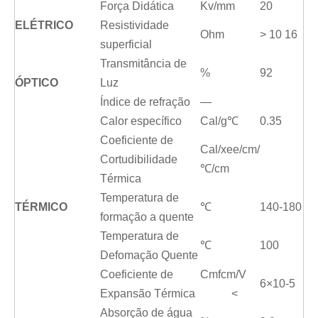
Força Didática
Kv/mm
20
ELÉTRICO
Resistividade
Ohm
> 10 16
superficial
Transmitância de
%
92
ÓPTICO
Luz
Índice de refração
—
Calor específico
Cal/g℃
0.35
Coeficiente de
Cal/xee/cm/
Cortudibilidade
℃/cm
Térmica
Temperatura de
TÉRMICO
℃
140-180
formação a quente
Temperatura de
℃
100
Defomação Quente
Coeficiente de
Cmfcm/V
6×10-5
Expansão Térmica
<
Absorção de água