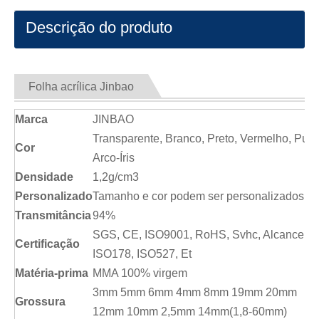
Descrição do produto
Folha acrílica Jinbao
Marca
JINBAO
Transparente, Branco, Preto, Vermelho, Puro
Cor
Arco-Íris
Densidade
1,2g/cm3
Personalizado
Tamanho e cor podem ser personalizados
Transmitância
94%
SGS, CE, ISO9001, RoHS, Svhc, Alcance,
Certificação
ISO178, ISO527, Et
Matéria-prima
MMA 100% virgem
3mm 5mm 6mm 4mm 8mm 19mm 20mm
Grossura
12mm 10mm 2,5mm 14mm(1,8-60mm)