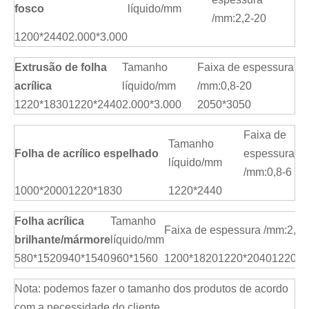
fosco
líquido/mm
/mm:2,2-20
1200*2440
2.000*3.000
Extrusão de folha
Tamanho
Faixa de espessura
acrílica
líquido/mm
/mm:0,8-20
1220*1830
1220*2440
2.000*3.000
2050*3050
Faixa de
Tamanho
Folha de acrílico espelhado
espessura
líquido/mm
/mm:0,8-6
1000*2000
1220*1830
1220*2440
Folha acrílica
Tamanho
Faixa de espessura /mm:2,5-
brilhante/mármore
líquido/mm
580*1520
940*1540
960*1560
1200*1820
1220*2040
1220*2
Nota: podemos fazer o tamanho dos produtos de acordo
com a necessidade do cliente