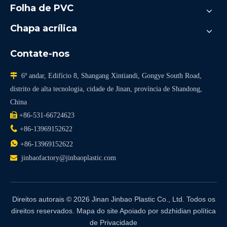
Folha de PVC
Chapa acrílica
Contate-nos

6º andar, Edifício 8, Shangang Xintiandi, Gongye South Road,
distrito de alta tecnologia, cidade de Jinan, província de Shandong,
China

+86-531-66724623

+86-13969152622

+86-13969152622

jinbaofactory@jinbaoplastic.com
Direitos autorais ©
2026
Jinan Jinbao Plastic Co., Ltd. Todos os
direitos reservados.
Mapa do site
Apoiado por
sdzhidian
política
de Privacidade