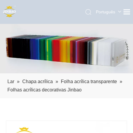
Português
English
العربية
Pусский
Español
Lar
»
Chapa acrílica
»
Folha acrílica transparente
»
Folhas acrílicas decorativas Jinbao