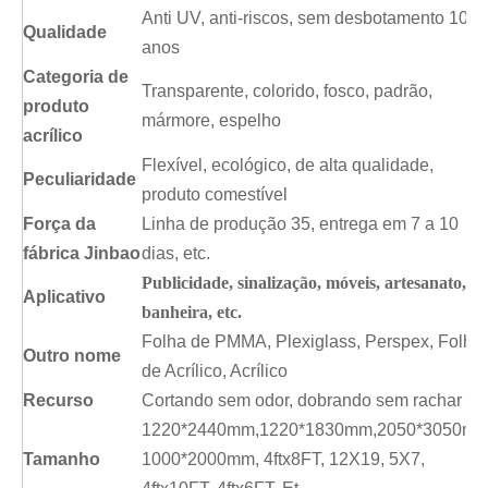
Anti UV, anti-riscos, sem desbotamento 10-1
Qualidade
anos
Categoria de
Transparente, colorido, fosco, padrão,
produto
mármore, espelho
acrílico
Flexível, ecológico, de alta qualidade,
Peculiaridade
produto comestível
Força da
Linha de produção 35, entrega em 7 a 10
fábrica Jinbao
dias, etc.
Publicidade, sinalização, móveis, artesanato,
Aplicativo
banheira, etc.
Folha de PMMA, Plexiglass, Perspex, Folha
Outro nome
de Acrílico, Acrílico
Recurso
Cortando sem odor, dobrando sem rachar
1220*2440mm,1220*1830mm,2050*3050mm
Tamanho
1000*2000mm, 4ftx8FT, 12X19, 5X7,