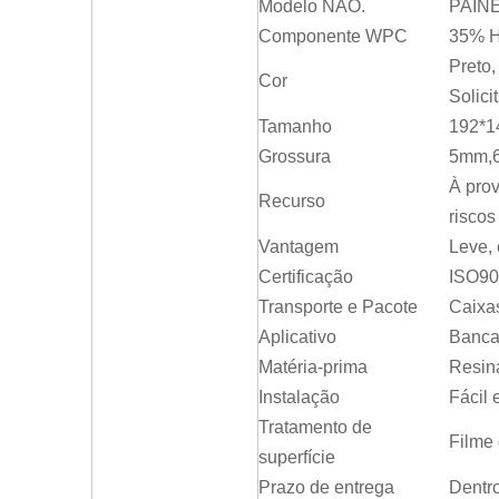
Modelo NÃO.
PAIN
Componente WPC
35% H
Preto,
Cor
Solici
Tamanho
192*1
Grossura
5mm,
À prov
Recurso
riscos
Vantagem
Leve, 
Certificação
ISO90
Transporte e Pacote
Caixas
Aplicativo
Banca
Matéria-prima
Resin
Instalação
Fácil 
Tratamento de
Filme
superfície
Prazo de entrega
Dentro