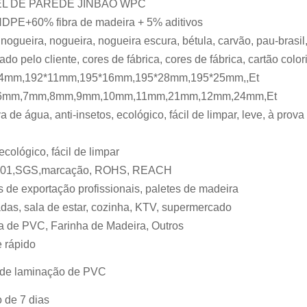
EL DE PAREDE JINBAO WPC
DPE+60% fibra de madeira + 5% aditivos
 nogueira, nogueira, nogueira escura, bétula, carvão, pau-brasil
tado pelo cliente, cores de fábrica, cores de fábrica, cartão color
4mm,192*11mm,195*16mm,195*28mm,195*25mm,,Et
6mm,7mm,8mm,9mm,10mm,11mm,21mm,12mm,24mm,Et
a de água, anti-insetos, ecológico, fácil de limpar, leve, à prova 
ecológico, fácil de limpar
01,SGS,marcação, ROHS, REACH
 de exportação profissionais, paletes de madeira
das, sala de estar, cozinha, KTV, supermercado
a de PVC, Farinha de Madeira, Outros
e rápido
 de laminação de PVC
 de 7 dias