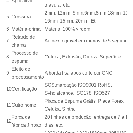
4
Aplicativo
gravura, etc.
2mm, 12mm, 5mm,6mm,8mm,18mm, 10m
5
Grossura
16mm, 15mm, 20mm, Et
6
Matéria-prima
Material 100% virgem
Retardo de
7
Autoextinguível em menos de 5 segundos
chama
Processo de
8
Celuca, Extrusão, Dureza Superfície
espuma
Efeito de
9
A borda lisa após corte por CNC
processamento
SGS,marcação,ISO9001,RoHS,
10
Certificação
Svhc,alcance, ISO178, ISO527
Placa de Espuma Grátis, Placa Forex,
11
Outro nome
Celuka, Sintra
Força da
20 linhas de produção, entrega de 7 a 10
12
fábrica Jinbao
dias, etc.