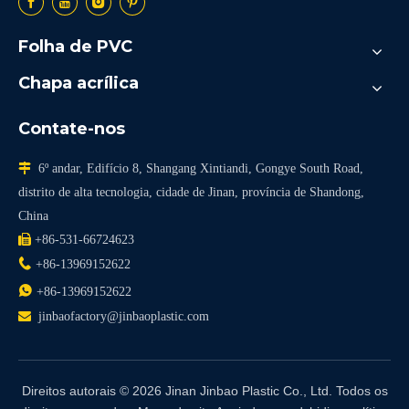
Folha de PVC
Chapa acrílica
Contate-nos

6º andar, Edifício 8, Shangang Xintiandi, Gongye South Road,
distrito de alta tecnologia, cidade de Jinan, província de Shandong,
China

+86-531-66724623

+86-13969152622

+86-13969152622

jinbaofactory@jinbaoplastic.com
Direitos autorais ©
2026
Jinan Jinbao Plastic Co., Ltd. Todos os