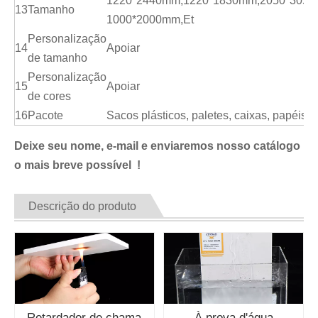
1220*2440mm,1220*1830mm,2050*3050
13
Tamanho
1000*2000mm,Et
Personalização
14
Apoiar
de tamanho
Personalização
15
Apoiar
de cores
16
Pacote
Sacos plásticos, paletes, caixas, papéis K
Deixe seu nome, e-mail e enviaremos nosso catálogo
o mais breve possível !
Descrição do produto
Retardador de chama
À prova d'água