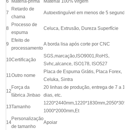
6
Matéria-prima
Material 100% virgem
Retardo de
7
Autoextinguível em menos de 5 segundos
chama
Processo de
8
Celuca, Extrusão, Dureza Superfície
espuma
Efeito de
9
A borda lisa após corte por CNC
processamento
SGS,marcação,ISO9001,RoHS,
10
Certificação
Svhc,alcance, ISO178, ISO527
Placa de Espuma Grátis, Placa Forex,
11
Outro nome
Celuka, Sintra
Força da
20 linhas de produção, entrega de 7 a 10
12
fábrica Jinbao
dias, etc.
1220*2440mm,1220*1830mm,2050*3050
13
Tamanho
1000*2000mm,Et
Personalização
14
Apoiar
de tamanho