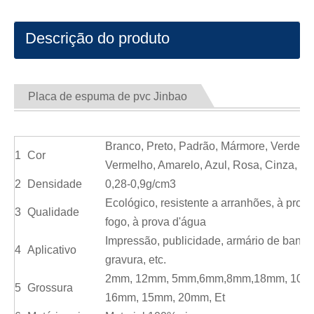
Descrição do produto
Placa de espuma de pvc Jinbao
Branco, Preto, Padrão, Mármore, Verde,
1
Cor
Vermelho, Amarelo, Azul, Rosa, Cinza, Et
2
Densidade
0,28-0,9g/cm3
Ecológico, resistente a arranhões, à prov
3
Qualidade
fogo, à prova d'água
Impressão, publicidade, armário de banhe
4
Aplicativo
gravura, etc.
2mm, 12mm, 5mm,6mm,8mm,18mm, 10m
5
Grossura
16mm, 15mm, 20mm, Et