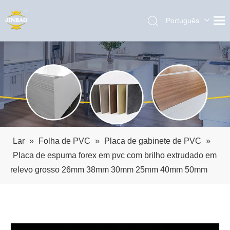
Português
English
العربية
Pусский
Español
Lar
»
Folha de PVC
»
Placa de gabinete de PVC
»
Placa de espuma forex em pvc com brilho extrudado em
relevo grosso 26mm 38mm 30mm 25mm 40mm 50mm