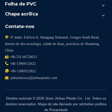
Folha de PVC
Chapa acrílica
Contate-nos

6º andar, Edifício 8, Shangang Xintiandi, Gongye South Road,
distrito de alta tecnologia, cidade de Jinan, província de Shandong,
China

+86-531-66724623

+86-13969152622

+86-13969152622

jinbaofactory@jinbaoplastic.com
Direitos autorais ©
2026
Jinan Jinbao Plastic Co., Ltd. Todos os
direitos reservados.
Mapa do site
Apoiado por
sdzhidian
política
de Privacidade