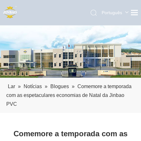
Português
English
العربية
Pусский
Español
Lar
»
Notícias
»
Blogues
»
Comemore a temporada
com as espetaculares economias de Natal da Jinbao
PVC
Comemore a temporada com as