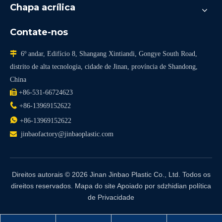
Chapa acrílica
Contate-nos

6º andar, Edifício 8, Shangang Xintiandi, Gongye South Road,
distrito de alta tecnologia, cidade de Jinan, província de Shandong,
China

+86-531-66724623

+86-13969152622

+86-13969152622

jinbaofactory@jinbaoplastic.com
Direitos autorais ©
2026
Jinan Jinbao Plastic Co., Ltd. Todos os
direitos reservados.
Mapa do site
Apoiado por
sdzhidian
política
de Privacidade