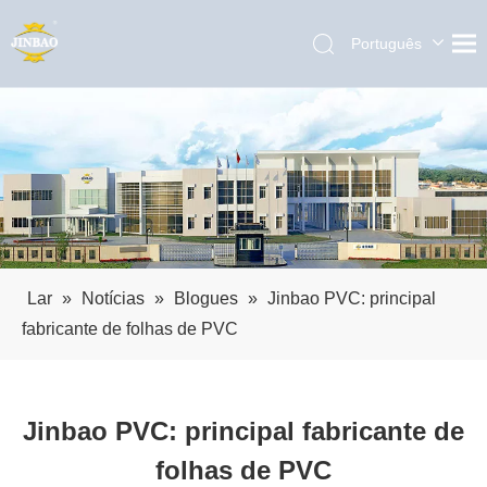
Português
English
العربية
Pусский
Español
Lar
»
Notícias
»
Blogues
»
Jinbao PVC: principal
fabricante de folhas de PVC
Jinbao PVC: principal fabricante de
folhas de PVC