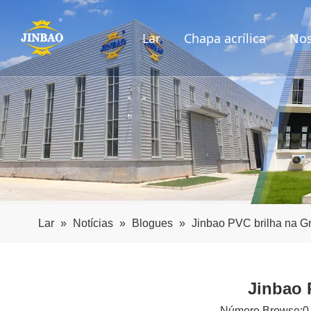
Lar
Chapa acrílica
Nos
Lar
»
Notícias
»
Blogues
»
Jinbao PVC brilha na G
Jinbao 
Número Browse:
0