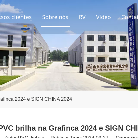
sos clientes
Sobre nós
RV
Vídeo
Conta
rafinca 2024 e SIGN CHINA 2024
PVC brilha na Grafinca 2024 e SIGN CH
Autor:PVC Jinbao Publicar Time: 2024-09-27 Origem:
w