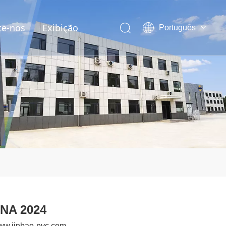
te-nos
Exibição
Português
English
العربية
Pусский
Español
INA 2024
ww.jinbao-pvc.com