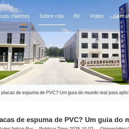
sos clientes
Sobre nós
RV
Vídeo
Conta
 placas de espuma de PVC? Um guia do mundo real para apli
lacas de espuma de PVC? Um guia do m
tor:Jinbao Pvc Publicar Time: 2025-10-02 Origem:
https: