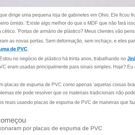
que dirige uma pequena loja de gabinetes em Ohio. Ele ficou fr
ro úmido. 'Existe algo melhor do que o MDF que não fará isso
ético. 'Portas de armário de plástico? Meus clientes vão pensa
adoram as novas portas. Sem deformação, sem inchaço, e eles 
puma de PVC
.
stou no negócio de plástico há trinta anos, trabalhando no
Ji
 eram usadas principalmente para sinais simples. Hoje? Eu o
m placas de espuma de PVC como apenas 'aquelas coisas branc
blemas ele pode resolver que os materiais tradicionais não pode
ócios reais usando placas de espuma de PVC de maneiras que f
 começou
aixonaram por placas de espuma de PVC