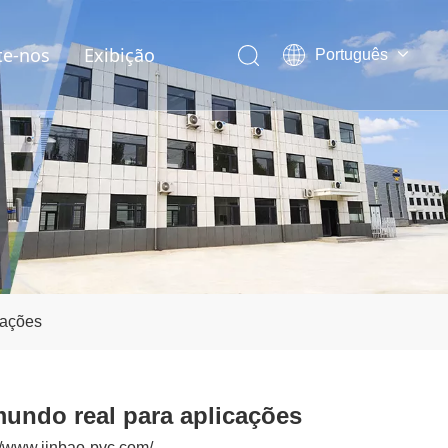
te-nos
Exibição
Português
English
العربية
Pусский
Español
cações
undo real para aplicações
//www.jinbao-pvc.com/