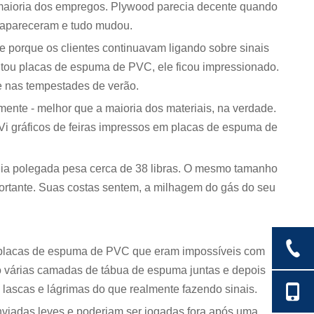
maioria dos empregos. Plywood parecia decente quando
C apareceram e tudo mudou.
e porque os clientes continuavam ligando sobre sinais
tou placas de espuma de PVC, ele ficou impressionado.
e nas tempestades de verão.
ente - melhor que a maioria dos materiais, na verdade.
. Vi gráficos de feiras impressos em placas de espuma de
eia polegada pesa cerca de 38 libras. O mesmo tamanho
portante. Suas costas sentem, a milhagem do gás do seu
m placas de espuma de PVC que eram impossíveis com
do várias camadas de tábua de espuma juntas e depois
lascas e lágrimas do que realmente fazendo sinais.
nviadas leves e poderiam ser jogadas fora após uma