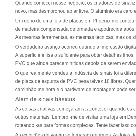
Quando comecei nesse negócio, os criadores de sinal
novo, mas desmoronou ao ar livre. O alumínio era caro 
Um dono de uma loja de placas em Phoenix me contou sua
de madeira compensada deformada e apodrecida após a 
As mesmas ferramentas, as mesmas técnicas, mas os sin
O verdadeiro avanço ocorreu quando a impressão digital
A superfície é lisa o suficiente para obter detalhes fin
PVC que ainda parecem nítidas depois de serem enviad
O que realmente vendeu a indústria de sinais foi a di
de placa de espuma de PVC pesa talvez 18 libras. Quand
caminhão melhora e o hardware de montagem pode ser m
Além de sinais básicos
As coisas criativas começaram a acontecer quando os 
outros materiais. Lembro -me de visitar uma loja em D
roteando -as para formas complexas. Tente fazer isso 
As exibições de varejo se tornaram enormes. As lojas 