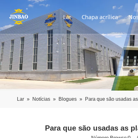
Lar
Chapa acrílica
Nos
Lar
»
Notícias
»
Blogues
»
Para que são usadas as
Para que são usadas as p
Número Browse:
0
Au