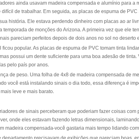
izadores ainda usavam madeira compensada e alumínio para a 
e difícil de trabalhar. Em seguida, as placas de espuma de PV
 história. Ele estava perdendo dinheiro com placas ao ar livr
temporada de monções do Arizona. A primeira vez que ele ten
ais pareciam perfeitos depois de dois anos no sol no deserto 
 ficou popular. As placas de espuma de PVC tomam tinta lindam
os, mas possui um dente suficiente para uma boa adesão de tinta
as pelo país por anos.
ferença de peso. Uma folha de 4x8 de madeira compensada de m
o você está instalando sinais o dia todo, essa diferença é im
ais leve e mais barato.
criadores de sinais perceberam que poderiam fazer coisas co
enver, onde eles estavam fazendo letras dimensionais, laminan
com madeira compensada-você gastaria mais tempo lidando com 
de departamento precisavam de exibições que pareciam boas, e