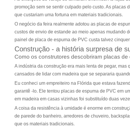
promoção sem se sentir culpado pelo custo. As placas d
que custariam uma fortuna em materiais tradicionais.
O negócio da feira realmente adotou as placas de es
custos de envio de estande ao meio apenas mudando dos m
painel de placa de espuma de PVC custa talvez cinquen
Construção - a história surpresa de 
Como os construtores descobriram placas d
A indústria da construção era mais lenta de pegar, ma
cansados ​​de lidar com madeira que se separaria quand
Eu conheci um empreiteiro na Flórida que estava fazend
garantê -lo. Ele tentou placas de espuma de PVC em u
em madeira em casas vizinhas foi substituído duas veze
A coisa da resistência à umidade é enorme em constru
de parede do banheiro, arredores de chuveiro, backsp
que os materiais tradicionais.