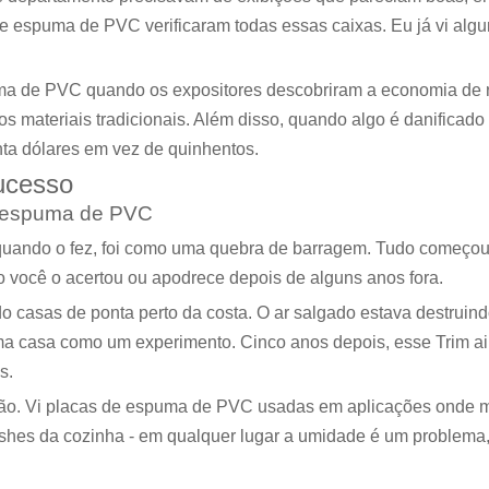
e espuma de PVC verificaram todas essas caixas. Eu já vi algu
puma de PVC quando os expositores descobriram a economia d
ateriais tradicionais. Além disso, quando algo é danificado du
ta dólares em vez de quinhentos.
sucesso
e espuma de PVC
s quando o fez, foi como uma quebra de barragem. Tudo começ
o você o acertou ou apodrece depois de alguns anos fora.
o casas de ponta perto da costa. O ar salgado estava destruind
ma casa como um experimento. Cinco anos depois, esse Trim a
s.
ção. Vi placas de espuma de PVC usadas em aplicações onde ma
lashes da cozinha - em qualquer lugar a umidade é um problem