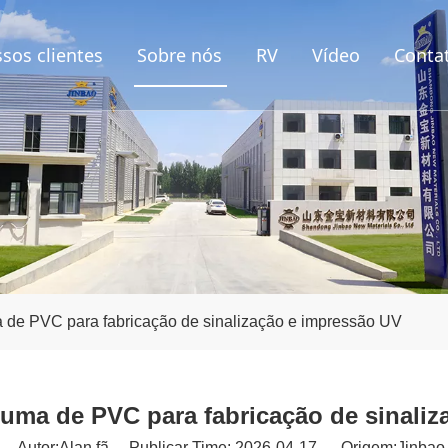
sos clientes
Sobre nós
RV
Vídeo
Conta
 de PVC para fabricação de sinalização e impressão UV
uma de PVC para fabricação de sinali
Autor:Alan fã Publicar Time: 2026-04-17 Origem:
Jinbao