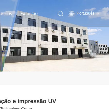
te-nos
Exibição
Português
English
العربية
Pусский
Español
zação e impressão UV
 Technology Group