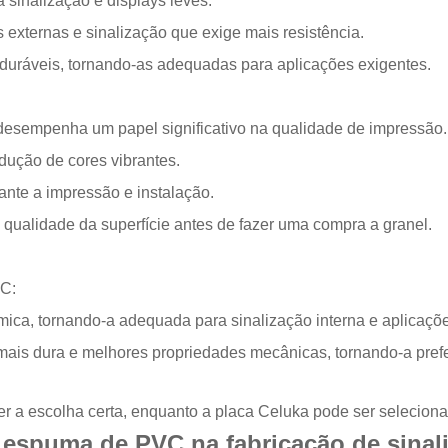
sinalização e displays leves.
s externas e sinalização que exige mais resistência.
 duráveis, tornando-as adequadas para aplicações exigentes.
esempenha um papel significativo na qualidade de impressão.
odução de cores vibrantes.
ante a impressão e instalação.
 qualidade da superfície antes de fazer uma compra a granel.
VC:
ica, tornando-a adequada para sinalização interna e aplicaçõe
 mais dura e melhores propriedades mecânicas, tornando-a pref
er a escolha certa, enquanto a placa Celuka pode ser selecion
 espuma de PVC na fabricação de sinal