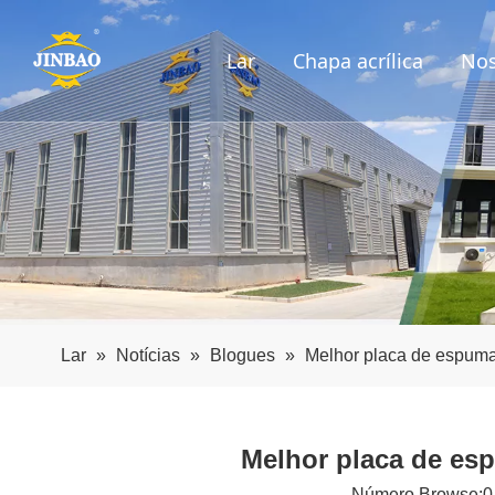
Lar
Chapa acrílica
Nos
Lar
»
Notícias
»
Blogues
»
Melhor placa de espuma
Melhor placa de esp
Número Browse:
0