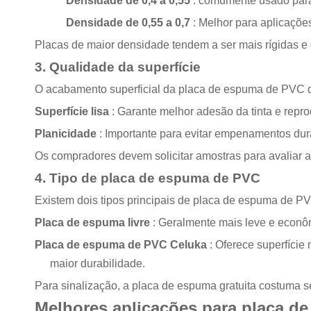
Densidade de 0,4 a 0,55
: comumente usado para 
Densidade de 0,55 a 0,7
: Melhor para aplicaçõe
Placas de maior densidade tendem a ser mais rígidas e
3. Qualidade da superfície
O acabamento superficial da placa de espuma de PVC d
Superfície lisa
: Garante melhor adesão da tinta e repr
Planicidade
: Importante para evitar empenamentos dur
Os compradores devem solicitar amostras para avaliar a
4. Tipo de placa de espuma de PVC
Existem dois tipos principais de placa de espuma de P
Placa de espuma livre
: Geralmente mais leve e econôm
Placa de espuma de PVC Celuka
: Oferece superfície
maior durabilidade.
Para sinalização, a placa de espuma gratuita costuma s
Melhores aplicações para placa de