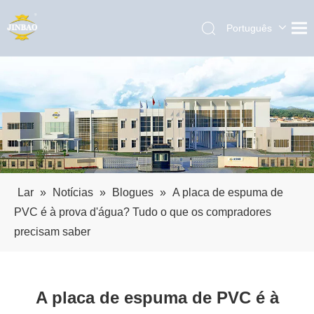
Português
English
العربية
Pусский
Español
Lar
»
Notícias
»
Blogues
»
A placa de espuma de
PVC é à prova d'água? Tudo o que os compradores
precisam saber
A placa de espuma de PVC é à