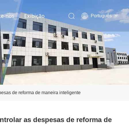
te-nos
Exibição
Português
English
العربية
Pусский
Español
esas de reforma de maneira inteligente
trolar as despesas de reforma de