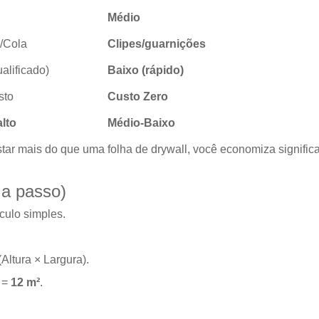
Médio
/Cola
Clipes/guarnições
ualificado)
Baixo (rápido)
sto
Custo Zero
alto
Médio-Baixo
r mais do que uma folha de drywall, você economiza significa
 a passo)
culo simples.
Altura × Largura).
 =
12 m²
.