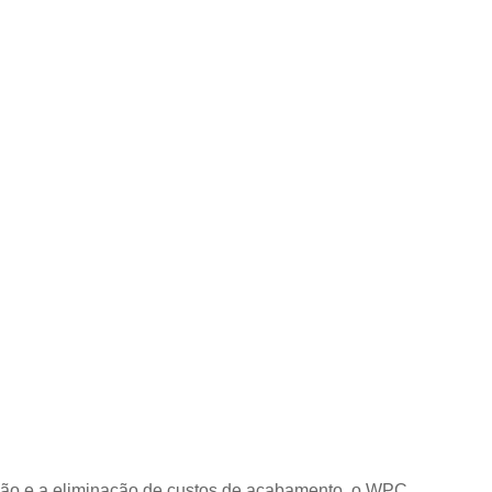
ação e a eliminação de custos de acabamento, o WPC