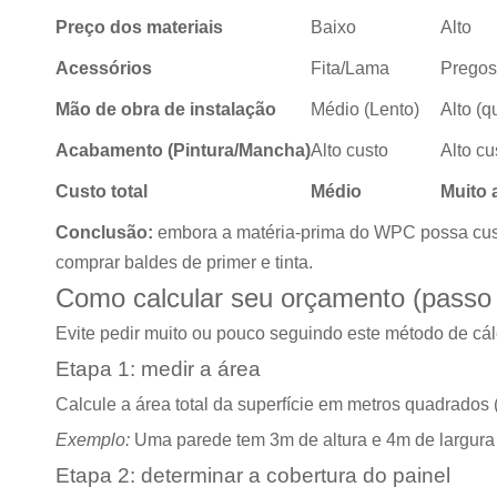
Preço dos materiais
Baixo
Alto
Acessórios
Fita/Lama
Pregos
Mão de obra de instalação
Médio (Lento)
Alto (q
Acabamento (Pintura/Mancha)
Alto custo
Alto cu
Custo total
Médio
Muito 
Conclusão:
embora a matéria-prima do WPC possa custa
comprar baldes de primer e tinta.
Como calcular seu orçamento (passo
Evite pedir muito ou pouco seguindo este método de cál
Etapa 1: medir a área
Calcule a área total da superfície em metros quadrados (
Exemplo:
Uma parede tem 3m de altura e 4m de largura
Etapa 2: determinar a cobertura do painel