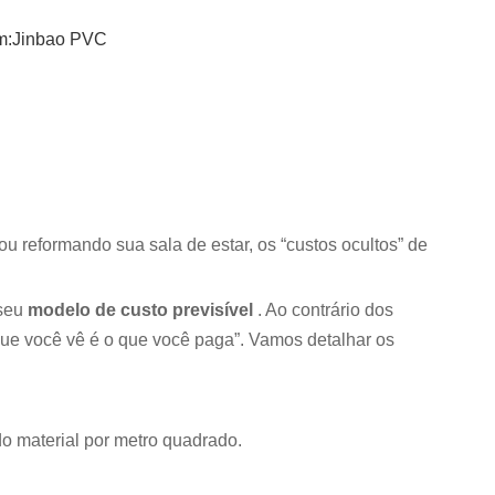
m:
Jinbao PVC
u reformando sua sala de estar, os “custos ocultos” de
 seu
modelo de custo previsível
. Ao contrário dos
que você vê é o que você paga”. Vamos detalhar os
do material por metro quadrado.